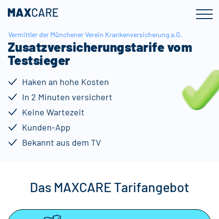
Zum
Zur
Inhalt
Fußzeile
springen
springen
Vermittler der Münchener Verein Krankenversicherung a.G.
Zusatzversicherungstarife vom
Testsieger
Haken an hohe Kosten
In 2 Minuten versichert
Keine Wartezeit
Kunden-App
Bekannt aus dem TV
Das MAXCARE Tarifangebot