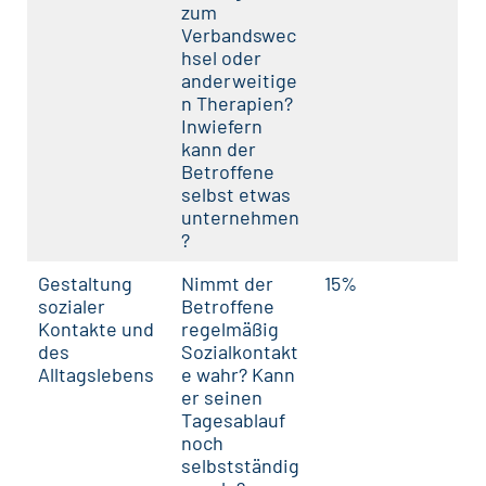
zum
Verbandswec
hsel oder
anderweitige
n Therapien?
Inwiefern
kann der
Betroffene
selbst etwas
unternehmen
?
Gestaltung
Nimmt der
15%
sozialer
Betroffene
Kontakte und
regelmäßig
des
Sozialkontakt
Alltagslebens
e wahr? Kann
er seinen
Tagesablauf
noch
selbstständig