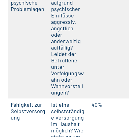
psychische
aufgrund
Problemlagen
psychischer
Einflüsse
aggressiv,
ängstlich
oder
anderweitig
auffällig?
Leidet der
Betroffene
unter
Verfolgungsw
ahn oder
Wahnvorstell
ungen?
Fähigkeit zur
Ist eine
40%
Selbstversorg
selbstständig
ung
e Versorgung
im Haushalt
möglich? Wie
steht es um