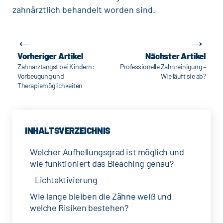
zahnärztlich behandelt worden sind.
←
→
Beitragsnavigation
Vorheriger Artikel
Nächster Artikel
Zahnarztangst bei Kindern:
Professionelle Zahnreinigung –
Vorbeugung und
Wie läuft sie ab?
Therapiemöglichkeiten
INHALTSVERZEICHNIS
Welcher Aufhellungsgrad ist möglich und
wie funktioniert das Bleaching genau?
Lichtaktivierung
Wie lange bleiben die Zähne weiß und
welche Risiken bestehen?