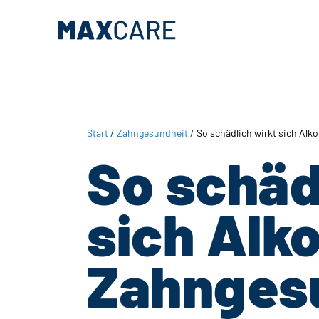
Zum
Zur
Inhalt
Fußzeile
springen
springen
Start
/
Zahngesundheit
/
So schädlich wirkt sich Alk
So schäd
sich Alko
Zahngesu