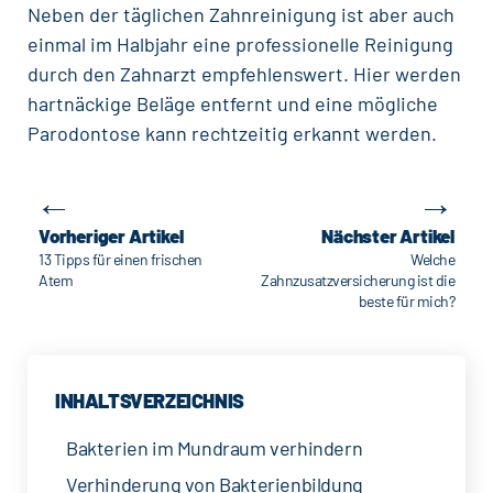
Neben der täglichen Zahnreinigung ist aber auch
einmal im Halbjahr eine
professionelle Reinigung
durch den Zahnarzt empfehlenswert. Hier werden
hartnäckige Beläge entfernt und eine mögliche
Parodontose kann rechtzeitig erkannt werden.
←
→
Beitragsnavigation
Vorheriger Artikel
Nächster Artikel
13 Tipps für einen frischen
Welche
Atem
Zahnzusatzversicherung ist die
beste für mich?
INHALTSVERZEICHNIS
Bakterien im Mundraum verhindern
Verhinderung von Bakterienbildung