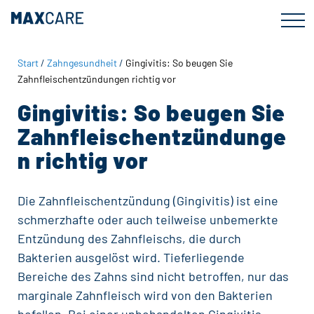
Zum
Zur
Inhalt
Fußzeile
springen
springen
Start
/
Zahngesundheit
/
Gingivitis: So beugen Sie
Zahnfleischentzündungen richtig vor
Gingivitis: So beugen Sie
Zahnfleischentzündunge
n richtig vor
Die Zahnfleischentzündung (
Gingivitis
) ist eine
schmerzhafte oder auch teilweise unbemerkte
Entzündung des Zahnfleischs, die durch
Bakterien ausgelöst wird. Tieferliegende
Bereiche des Zahns sind nicht betroffen, nur das
marginale Zahnfleisch wird von den Bakterien