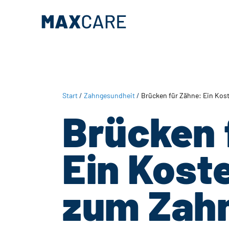
Zum
Zur
Inhalt
Fußzeile
springen
springen
Start
/
Zahngesundheit
/
Brücken für Zähne: Ein Kos
Brücken 
Ein Kost
zum Zah