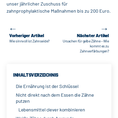
unser jährlicher Zuschuss für
zahnprophylaktische Maßnahmen bis zu 200 Euro.
←
→
Beitragsnavigation
Vorheriger Artikel
Nächster Artikel
Wie sinnvoll ist Zahnseide?
Ursachen für gelbe Zähne – Wie
kommt es zu
Zahnverfärbungen?
INHALTSVERZEICHNIS
Die Ernährung ist der Schlüssel
Nicht direkt nach dem Essen die Zähne
putzen
Lebensmittel clever kombinieren