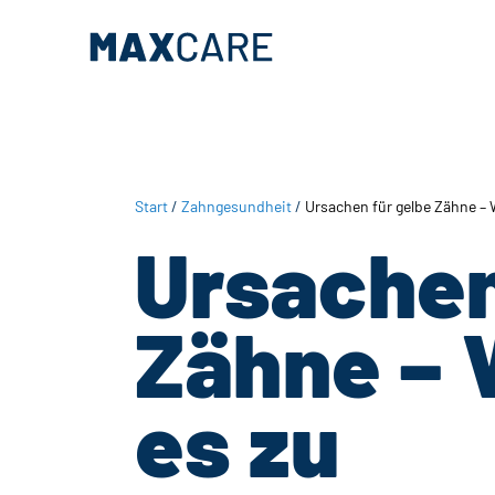
Zum
Zur
Inhalt
Fußzeile
springen
springen
Start
/
Zahngesundheit
/
Ursachen für gelbe Zähne –
Ursachen
Zähne –
es zu