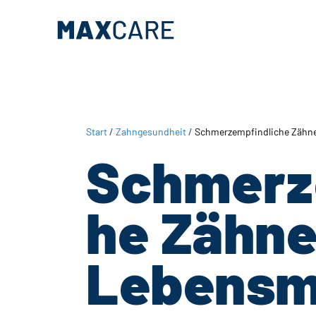
Zum
Zur
Inhalt
Fußzeile
springen
springen
Start
/
Zahngesundheit
/
Schmerzempfindliche Zähne:
Schmerz
he Zähne
Lebensmi