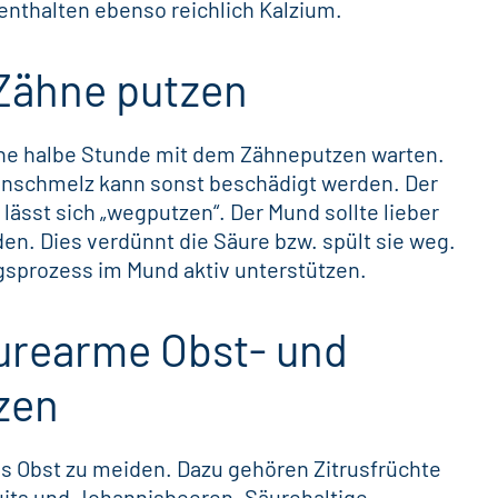
nthalten ebenso reichlich Kalzium.
 Zähne putzen
ine halbe Stunde mit dem
Zähneputzen
warten.
hnschmelz kann sonst beschädigt werden. Der
ässt sich „wegputzen“. Der Mund sollte lieber
en. Dies verdünnt die Säure bzw. spült sie weg.
ngsprozess im Mund aktiv unterstützen.
äurearme Obst- und
zen
ges Obst zu meiden. Dazu gehören Zitrusfrüchte
ruits und Johannisbeeren. Säurehaltige