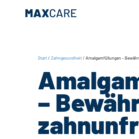
Zum
Zur
Inhalt
Fußzeile
springen
springen
Start
/
Zahngesundheit
/
Amalgamfüllungen – Bewährt
Amalgam
– Bewähr
zahnunfr